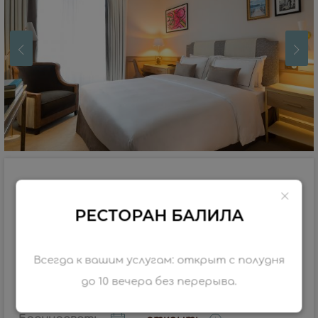
Стандарт
18–23 м²
1–2 чел.
РЕСТОРАН БАЛИЛА
Двухместный: 1 кровать 160X200 см / Твин: 2
кровати 80X200 см
Всегда к вашим услугам: открыт с полудня
до 10 вечера без перерыва.