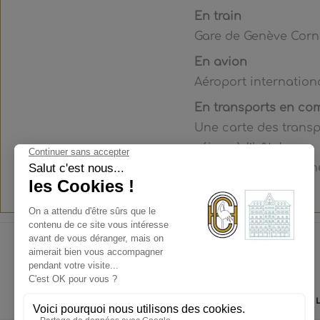
En train
Gare de Genève Corna
En avion
Aéroport internation
En transports en c
Une carte des transp
séjour à l’hôtel.
Arrêts les plus proches