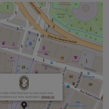
r créer votre itinéraire ou pour avoir plus
formations sur votre destination,
cliquez ici