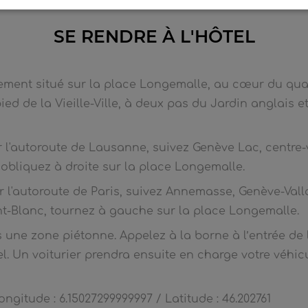
SE RENDRE À L'HÔTEL
lement situé sur la place Longemalle, au cœur du quar
ed de la Vieille-Ville, à deux pas du Jardin anglais e
r l'autoroute de Lausanne, suivez Genève Lac, centre-vi
obliquez à droite sur la place Longemalle.
r l'autoroute de Paris, suivez Annemasse, Genève-Vallar
t-Blanc, tournez à gauche sur la place Longemalle.
ns une zone piétonne. Appelez à la borne à l’entrée d
el. Un voiturier prendra ensuite en charge votre véhic
gitude : 6.15027299999997 / Latitude : 46.202761