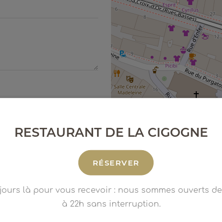
RESTAURANT DE LA CIGOGNE
t jamais diffusées à quelque organisme
RÉSERVER
e formulaire soient utilisées et
nformations, que ce soit par mail, ou
à l'utilisation de données collectées
jours là pour vous recevoir : nous sommes ouverts de
ions légales
à 22h sans interruption.