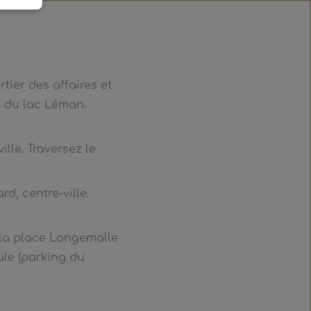
tier des affaires et
t du lac Léman.
lle. Traversez le
d, centre-ville.
e la place Longemalle
ule (parking du