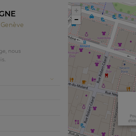
+
OGNE
−
4 Genève
ge, nous
is.
Pou
d'in