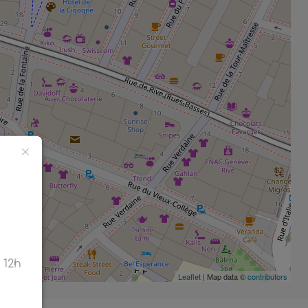
 12h
Leaflet
| Map data ©
contributors