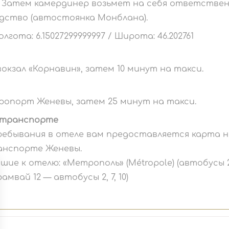
 Затем камердинер возьмет на себя ответствен
ство (автостоянка Монблана).
гота: 6.15027299999997 / Широта: 46.202761
кзал «Корнавин», затем 10 минут на такси.
опорт Женевы, затем 25 минут на такси.
 транспорте
ребывания в отеле вам предоставляется карта н
нспорте Женевы.
е к отелю: «Метрополь» (Métropole) (автобусы 2, 6, 
амвай 12 — автобусы 2, 7, 10)