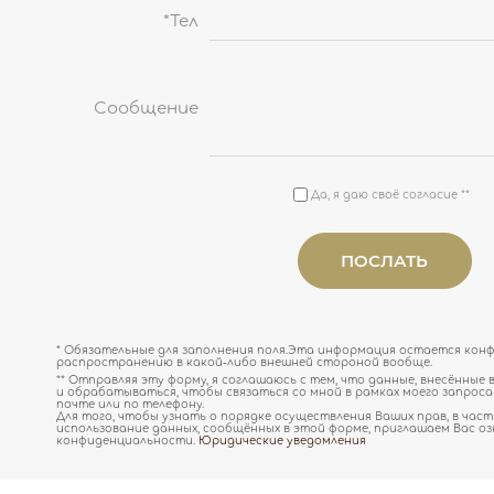
*Тел
Cообщение
Да, я даю своё согласие **
ПОСЛАТЬ
* Обязательные для заполнения поля.Эта информация остается кон
распространению в какой-либо внешней стороной вообще.
** Отправляя эту форму, я соглашаюсь с тем, что данные, внесённые 
и обрабатываться, чтобы связаться со мной в рамках моего запрос
почте или по телефону.
Для того, чтобы узнать о порядке осуществления Ваших прав, в част
использование данных, сообщённых в этой форме, приглашаем Вас о
конфиденциальности.
Юридические уведомления