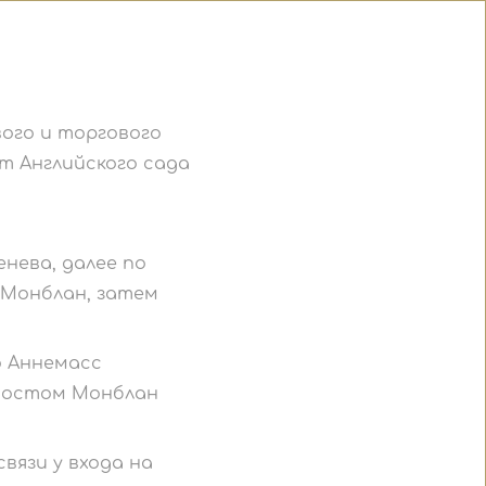
ого и торгового
от Английского сада
нева, далее по
 Монблан, затем
о Аннемасс
д мостом Монблан
вязи у входа на