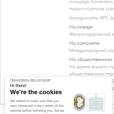
площадь Лонжмаль.
транспортное сред
Координаты GPS: Дол
На поезде
Железнодорожный во
На самолете
Международный аэр
На общественном
На время вашего п
общественном тра
Остановки, ближайши
«Моляр» (Molard) (тр