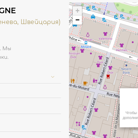
OGNE
+
−
Женева, Швейцария)
. Мы
ки.
Чтобы 
дополни