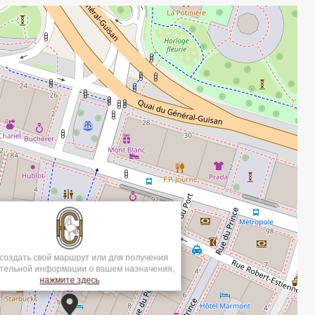
создать свой маршрут или для получения
тельной информации о вашем назначения,
нажмите здесь