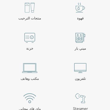
مطعم بليلة
قهوة
منتجات الترحيب
متواجدون دائمًا من أجلك: مفتوح من الظهر حتى الساعة 10
مساءً دون انقطاع.
ميني بار
خزنة
تلفزيون
مكتب وهاتف
Steamer
واي فاي مجاني