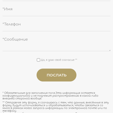
*Имя
*Телефон
*Сообщение
Да, я даю своё согласие **
* Обязательные для заполнения поля.Эта информация остается
конфиденциальной и не подлежит распространению в какой-либо
внешней стороной вообще.
** Отправляя эту форму, я соглашаюсь с тем, что данные, внесённые в эту
форму, будут использоваться и обрабатываться, чтобы связаться со
мной в рамках моего запроса информации по электронной почте или по
телефону.