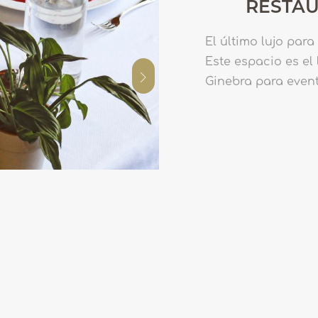
RESTAU
El último lujo para
Este espacio es el
Ginebra para event