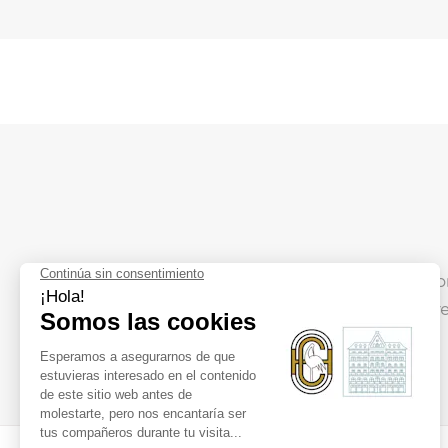
Usted tiene un interlocutor 
nosotros por teléfono o corr