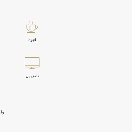
قهوة
تلفزيون
وا