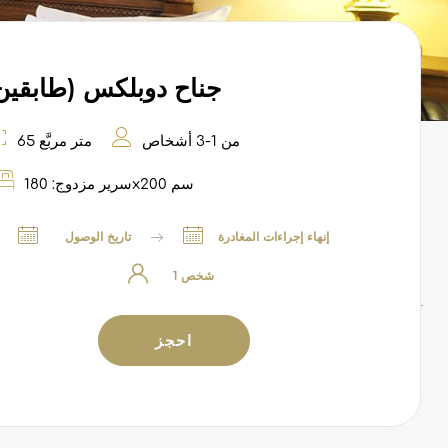
(جناح دوبلكس (طابقين
من 1-3 أشخاص
65 متر مربَّع
سرير مزدوج: 180x200 سم
إنهاء إجراءات المغادرة
تاريخ الوصول
احجز