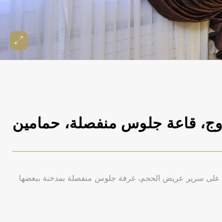
وج، قاعة جلوس منفصلة، حمامين
توفر الأجنحة من طابقين ذات مساحة 65 م² على سرير عريض الحجم، غرفة جلوس منفصلة بمدخنة ببعضها