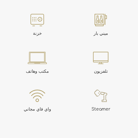
ميني بار
خزنة
تلفزيون
مكتب وهاتف
Steamer
واي فاي مجاني