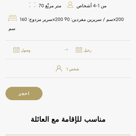
من 1-4 أشخاص
70 متر مربَّع
سرير مزدوج: 160x200 سم / سريرين مفردين: 90x200
سم
رحيل
وصول
احجز
مناسب للإقامة مع العائلة