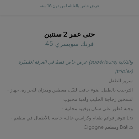
عرض خاص بالعائلة لمن دون 18 سنة
حتى عمر 2 سنتين
45 فرنك سويسري
عرض خاص فقط في الغرفة المُميّزة (supérieure) والثلاثية
(triplex)
- سرير للطفل
- الترحيب بالطفل: ضوء خافت لليّل، مغطس وميزان للحرارة، جهاز
لتسخين زجاجة الحليب ولعبة محبوب
- وجبة فطور على شكل بوفييه مجانية
- تتوفر قوائم طعام وكراسي عالية خاصة بالأطفال في مطعم La
Cigogne ومطعم Balila