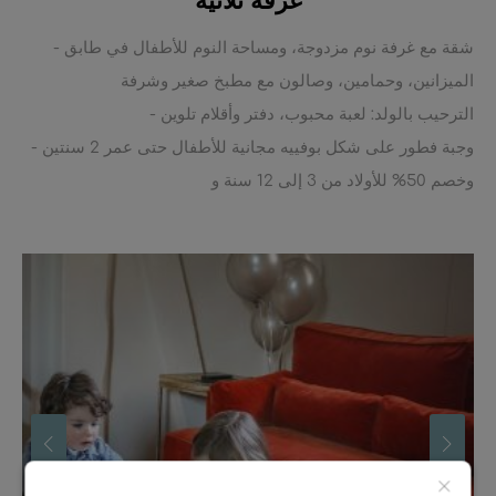
غرفة ثلاثية
- شقة مع غرفة نوم مزدوجة، ومساحة النوم للأطفال في طابق
الميزانين، وحمامين، وصالون مع مطبخ صغير وشرفة
- الترحيب بالولد: لعبة محبوب، دفتر وأقلام تلوين
- وجبة فطور على شكل بوفييه مجانية للأطفال حتى عمر 2 سنتين
وخصم 50% للأولاد من 3 إلى 12 سنة و