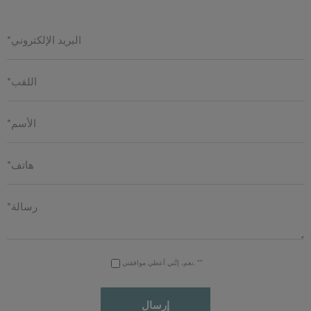
*البريد الإلكتروني
*اللقب
*الأسم
*هاتف
*رسالة
نعم، إنَّني أعطي موافقتي. **