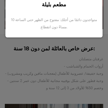
مطعم بليلة
متواجدون دائمًا من أجلك: مفتوح من الظهر حتى الساعة 10
مساءً دون انقطاع.
عرض خاص بالعائلة لمن دون 18 سنة:
غرفتان متصلتان
- أرواب الحمام والشباشب
- وجبة خفيفة/ عصرونية للأطفال (معجنات مافين وكريب ومشروب)
- وجبة فطور على شكل بوفييه مجانية للأطفال دون عمر 2 سنتين
وخصم 50% للأولاد من 3 إلى 12 سنة و