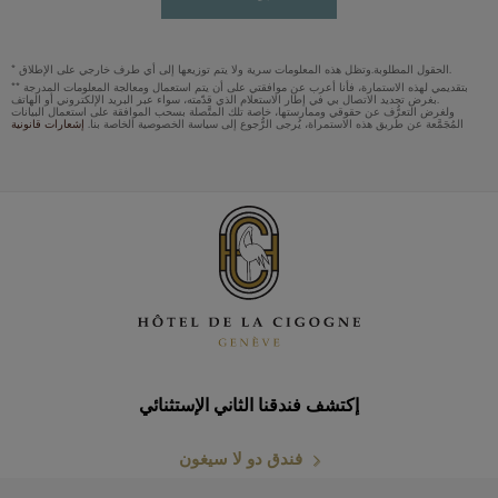
* الحقول المطلوبة.وتظل هذه المعلومات سرية ولا يتم توزيعها إلى أي طرف خارجي على الإطلاق.
** بتقديمي لهذه الاستمارة، فأنا أعرب عن موافقتي على أن يتم استعمال ومعالجة المعلومات المدرجة
بغرض تجديد الاتصال بي في إطار الاستعلام الذي قدّمته، سواء عبر البريد الإلكتروني أو الهاتف.
ولغرض التعرُّف عن حقوقي وممارستها، خاصة تلك المتَّصلة بسحب الموافقة على استعمال البيانات
المُجَمَّعة عن طريق هذه الاستمراة، يُرجى الرُّجوع إلى سياسة الخصوصية الخاصة بنا.
إشعارات قانونية
إكتشف فندقنا الثاني الإستثنائي
فندق دو لا سيغون